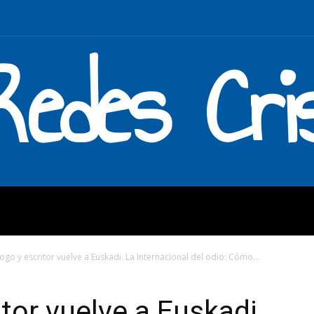
Redes Cri
MOS
QUÉ HACEMOS
ENLAC
logo y escritor vuelve a Euskadi. La Internacional del odio: Cómo...
itor vuelve a Euskadi.