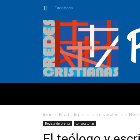
Facebook
QUIÉNES SO
Inicio
Revista de prensa
convocatorias
El teó
Revista de prensa
convocatorias
El teólogo y escr