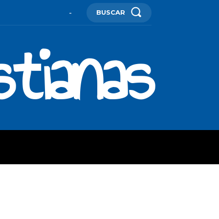
BUSCAR
-
stianas
ES
MORE