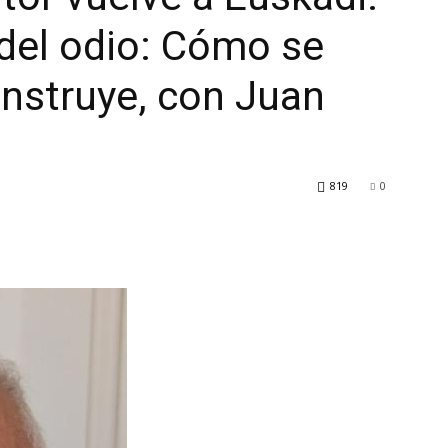
 del odio: Cómo se
nstruye, con Juan
819
0