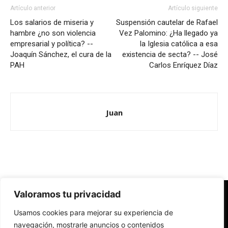
Artículo anterior
Artículo siguiente
Los salarios de miseria y
Suspensión cautelar de Rafael
hambre ¿no son violencia
Vez Palomino: ¿Ha llegado ya
empresarial y política? --
la Iglesia católica a esa
Joaquín Sánchez, el cura de la
existencia de secta? -- José
PAH
Carlos Enríquez Díaz
Juan
Valoramos tu privacidad
Redes Cristianas
Usamos cookies para mejorar su experiencia de
Una mirada alternativa sobre la Iglesia católica y la sociedad
- Colectivos de Redes Cristianas
navegación, mostrarle anuncios o contenidos