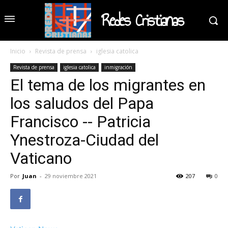
Redes Cristianas
Inicio
Revista de prensa
iglesia catolica
Revista de prensa
iglesia catolica
inmigración
El tema de los migrantes en
los saludos del Papa
Francisco -- Patricia
Ynestroza-Ciudad del
Vaticano
Por
Juan
-
29 noviembre 2021
207
0