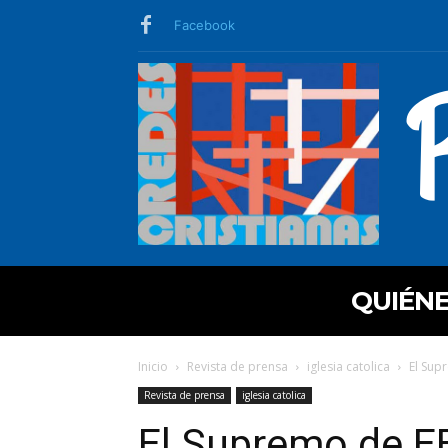
Facebook
QUIÉN
Inicio
Revista de prensa
iglesia catolica
El Sup
Revista de prensa
iglesia catolica
El Supremo de EE