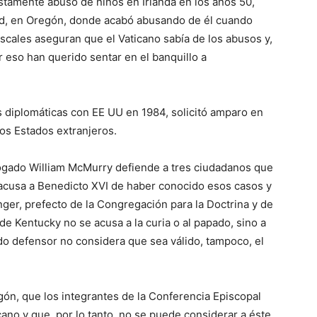
tamente abusó de niños en Irlanda en los años 50,
land, en Oregón, donde acabó abusando de él cuando
fiscales aseguran que el Vaticano sabía de los abusos y,
or eso han querido sentar en el banquillo a
s diplomáticas con EE UU en 1984, solicitó amparo en
os Estados extranjeros.
bogado William McMurry defiende a tres ciudadanos que
 acusa a Benedicto XVI de haber conocido esos casos y
ger, prefecto de la Congregación para la Doctrina y de
 de Kentucky no se acusa a la curia o al papado, sino a
ado defensor no considera que sea válido, tampoco, el
gón, que los integrantes de la Conferencia Episcopal
ano y que, por lo tanto, no se puede considerar a éste