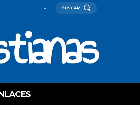
BUSCAR
-
stianas
NLACES