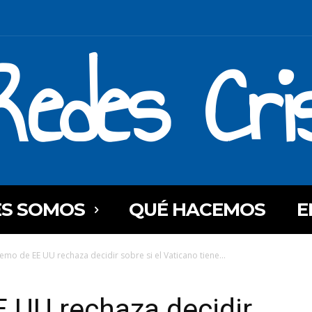
Redes Cri
ES SOMOS
QUÉ HACEMOS
E
remo de EE UU rechaza decidir sobre si el Vaticano tiene...
 UU rechaza decidir