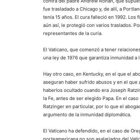
contra del padre Andrew Ronan, que supues
fue trasladado a Chicago y, de allí, a Port
tenía 15 años. El cura falleció en 1992. Los 
aún así, le protegió con varios traslados. P
representantes de la curia.
El Vaticano, que comenzó a tener relacione
una ley de 1976 que garantiza inmunidad a l
Hay otro caso, en Kentucky, en el que el a
aseguran haber sufrido abusos y en el que
haberlos ocultado cuando era Joseph Ratzin
la Fe, antes de ser elegido Papa. En el caso
Ratzinger en particular, por lo que el abog
argumento de la inmunidad diplomática.
El Vaticano ha defendido, en el caso de Ore
norteamericana no son asalariados del Vatic