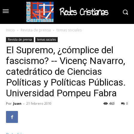
Redes Cristianas
Inicio
Revista de prensa
temas sociales
Revista de prensa
temas sociales
El Supremo, ¿cómplice del
fascismo? -- Vicenç Navarro,
catedrático de Ciencias
Políticas y Políticas Públicas.
Universidad Pompeu Fabra
Por
Juan
-
21 febrero 2010
463
0