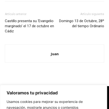
Artículo anterior
Artículo siguiente
Castillo presenta su ‘Evangelio
Domingo 13 de Octubre, 28º
marginado’ el 17 de octubre en
del tiempo Ordinario
Cádiz
Juan
Valoramos tu privacidad
Redes Cristianas
Usamos cookies para mejorar su experiencia de
Una mirada alternativa sobre la Iglesia católica y la sociedad
- Colectivos de Redes Cristianas
navegación, mostrarle anuncios o contenidos