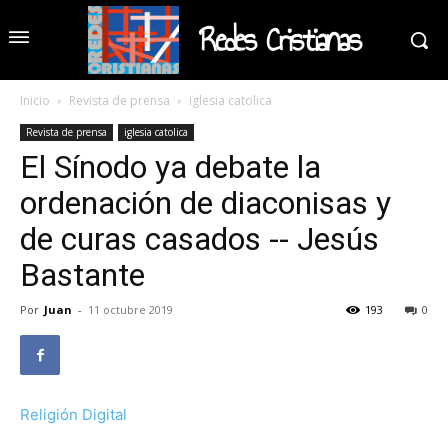
Redes Cristianas
Inicio
Revista de prensa
iglesia catolica
Revista de prensa
iglesia catolica
El Sínodo ya debate la
ordenación de diaconisas y
de curas casados -- Jesús
Bastante
Por
Juan
-
11 octubre 2019
193
0
Religión Digital