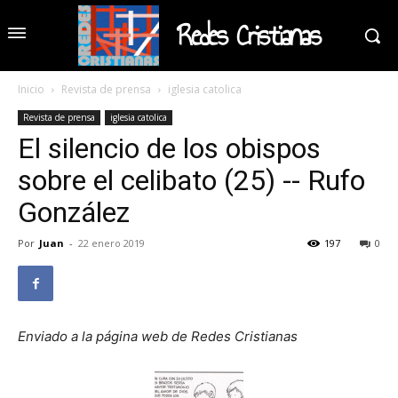
Redes Cristianas
Inicio
Revista de prensa
iglesia catolica
Revista de prensa
iglesia catolica
El silencio de los obispos
sobre el celibato (25) -- Rufo
González
Por
Juan
-
22 enero 2019
197
0
Enviado a la página web de Redes Cristianas