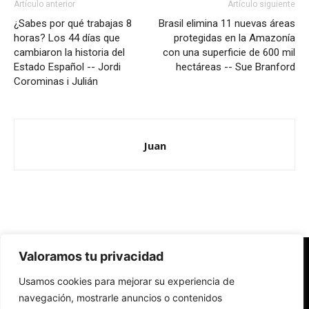
Artículo anterior
Artículo siguiente
¿Sabes por qué trabajas 8
Brasil elimina 11 nuevas áreas
horas? Los 44 días que
protegidas en la Amazonía
cambiaron la historia del
con una superficie de 600 mil
Estado Español -- Jordi
hectáreas -- Sue Branford
Corominas i Julián
Juan
Valoramos tu privacidad
Redes Cristianas
Usamos cookies para mejorar su experiencia de
Una mirada alternativa sobre la Iglesia católica y la sociedad
- Colectivos de Redes Cristianas
navegación, mostrarle anuncios o contenidos