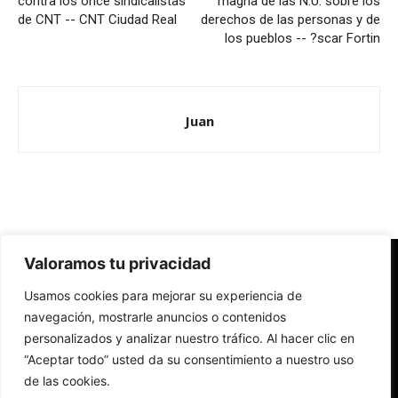
contra los once sindicalistas
magna de las N.U. sobre los
de CNT -- CNT Ciudad Real
derechos de las personas y de
los pueblos -- ?scar Fortin
Juan
Valoramos tu privacidad
Redes Cristianas
Usamos cookies para mejorar su experiencia de
Una mirada alternativa sobre la Iglesia católica y la sociedad
- Colectivos de Redes Cristianas
navegación, mostrarle anuncios o contenidos
personalizados y analizar nuestro tráfico. Al hacer clic en
“Aceptar todo” usted da su consentimiento a nuestro uso
de las cookies.