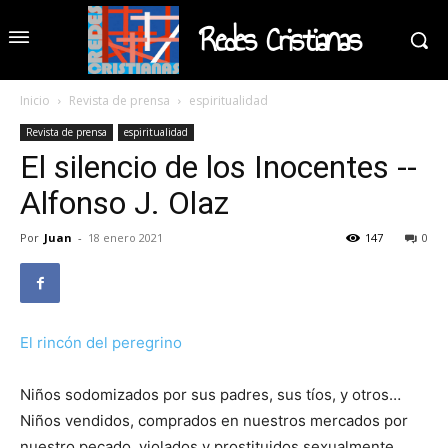
Redes Cristianas
Inicio
Revista de prensa
espiritualidad
Revista de prensa
espiritualidad
El silencio de los Inocentes --
Alfonso J. Olaz
Por
Juan
-
18 enero 2021
147
0
El rincón del peregrino
Niños sodomizados por sus padres, sus tíos, y otros…
Niños vendidos, comprados en nuestros mercados por
nuestro pecado, violados y prostituidos sexualmente