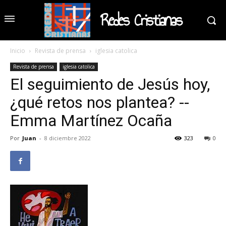
Redes Cristianas
Inicio
Revista de prensa
iglesia catolica
Revista de prensa
iglesia catolica
El seguimiento de Jesús hoy,
¿qué retos nos plantea? --
Emma Martínez Ocaña
Por
Juan
-
8 diciembre 2022
323
0