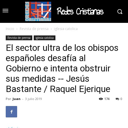
Redes Cristianas
Inicio
Revista de prensa
iglesia catolica
Revista de prensa
iglesia catolica
El sector ultra de los obispos
españoles desafía al
Gobierno e intenta obstruir
sus medidas -- Jesús
Bastante / Raquel Ejerique
Por
Juan
-
3 julio 2019
174
0