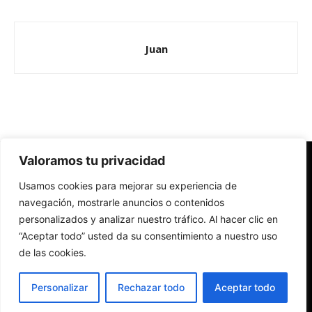
Juan
Valoramos tu privacidad
Redes Cristianas
Usamos cookies para mejorar su experiencia de
Una mirada alternativa sobre la Iglesia católica y la sociedad
- Colectivos de Redes Cristianas
navegación, mostrarle anuncios o contenidos
personalizados y analizar nuestro tráfico. Al hacer clic en
“Aceptar todo” usted da su consentimiento a nuestro uso
de las cookies.
Personalizar
Rechazar todo
Aceptar todo