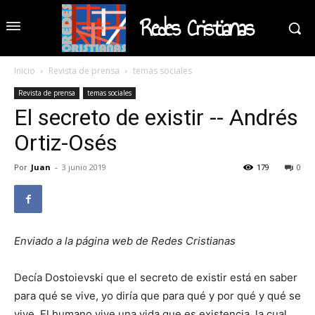
Redes Cristianas
Inicio
Revista de prensa
temas sociales
Revista de prensa
temas sociales
El secreto de existir -- Andrés
Ortiz-Osés
Por
Juan
-
3 junio 2019
179
0
Enviado a la página web de Redes Cristianas
Decía Dostoievski que el secreto de existir está en saber
para qué se vive, yo diría que para qué y por qué y qué se
vive. El humano vive una vida que es existencia, la cual