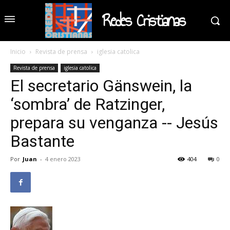
Redes Cristianas
Inicio
Revista de prensa
iglesia catolica
Revista de prensa
iglesia catolica
El secretario Gänswein, la
‘sombra’ de Ratzinger,
prepara su venganza -- Jesús
Bastante
Por
Juan
-
4 enero 2023
404
0