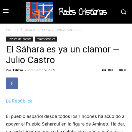
Redes Cristianas
Inicio
Revista de prensa
temas sociales
Revista de prensa
temas sociales
El Sáhara es ya un clamor --
Julio Castro
Por
Editor
-
2 diciembre 2009
188
0
La República
El pueblo español desde todos los rincones ha acudido a
apoyar al Pueblo Saharaui en la figura de Aminetu Haidar,
en cada lugar en que se ha celebrado algún evento para