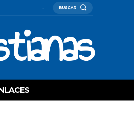
BUSCAR
-
stianas
NLACES