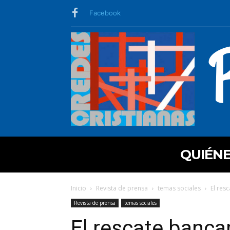
Facebook
QUIÉN
Inicio
Revista de prensa
temas sociales
El resc
Revista de prensa
temas sociales
El rescate bancar