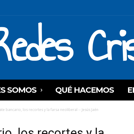
Redes Cri
ES SOMOS
QUÉ HACEMOS
E
ate bancario, los recortes y la farsa neoliberal -- Jesús Jaén
io, los recortes y la