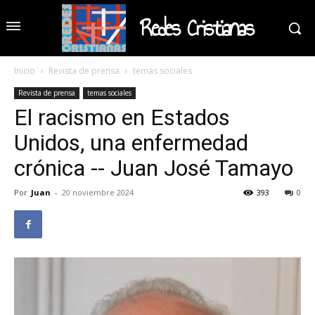
Redes Cristianas
Inicio
Revista de prensa
temas sociales
Revista de prensa
temas sociales
El racismo en Estados
Unidos, una enfermedad
crónica -- Juan José Tamayo
Por
Juan
-
20 noviembre 2024
393
0