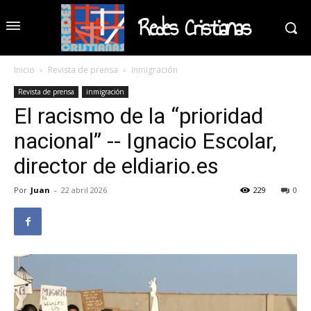
Redes Cristianas
Inicio
Revista de prensa
inmigración
Revista de prensa
inmigración
El racismo de la “prioridad
nacional” -- Ignacio Escolar,
director de eldiario.es
Por
Juan
-
22 abril 2026
229
0