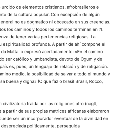
o urdido de elementos cristianos, afrobrasileros e
nte de la cultura popular. Con excepción de algún
general no es dogmatico ni obcecado en sus creencias.
dos los caminos y todos los caminos terminan en ?l.
nza de tener varias pertenencias religiosas. La
u espiritualidad profunda. A partir de ahí compone el
to da Matta lo expresó acertadamente: «En el camino
do ser católico y umbandista, devoto de Ogum y de
país es, pues, un lenguaje de relación y de religación.
mino medio, la posibilidad de salvar a todo el mundo y
sa buena y digna» (O que faz o brasil Brasil, Rocco,
ivilizatoria traída por las religiones afro (nagô,
 partir de sus propias matrices africanas elaboraron
puede ser un incorporador eventual de la divinidad en
, despreciada políticamente, perseguida