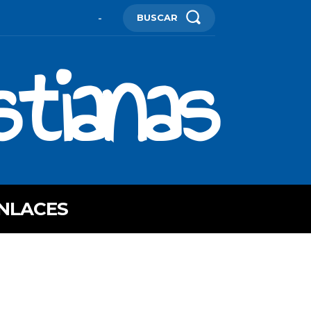
BUSCAR
-
stianas
NLACES