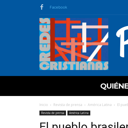
Facebook
QUIÉN
Inicio
Revista de prensa
América Latina
El pue
Revista de prensa
América Latina
El pueblo brasile