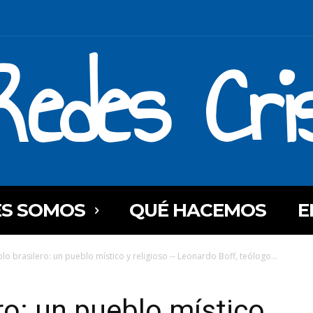
Redes Cri
ES SOMOS
QUÉ HACEMOS
E
blo brasilero: un pueblo místico y religioso -- Leonardo Boff, teólogo...
ro: un pueblo místico