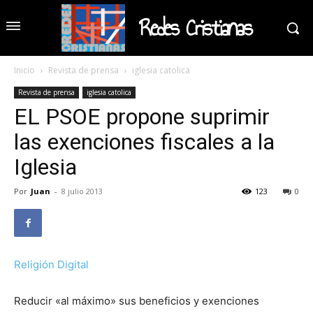
Redes Cristianas
Inicio
Revista de prensa
iglesia catolica
Revista de prensa
iglesia catolica
EL PSOE propone suprimir
las exenciones fiscales a la
Iglesia
Por
Juan
-
8 julio 2013
123
0
Religión Digital
Reducir «al máximo» sus beneficios y exenciones