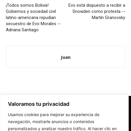
¡Todos somos Bolivia!
Evo está dispuesto a recibir a
Gobiernos y sociedad civil
Snowden como protesta --
latino-americana repudian
Martín Granovsky
secuestro de Evo Morales --
Adriana Santiago
Juan
Valoramos tu privacidad
Redes Cristianas
Usamos cookies para mejorar su experiencia de
Una mirada alternativa sobre la Iglesia católica y la sociedad
- Colectivos de Redes Cristianas
navegación, mostrarle anuncios o contenidos
personalizados y analizar nuestro tráfico. Al hacer clic en