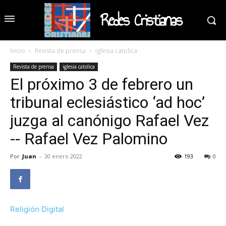
Redes Cristianas
Inicio
Revista de prensa
iglesia catolica
Revista de prensa
iglesia catolica
El próximo 3 de febrero un
tribunal eclesiástico ‘ad hoc’
juzga al canónigo Rafael Vez
-- Rafael Vez Palomino
Por
Juan
-
30 enero 2022
193
0
Religión Digital