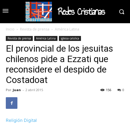
Redes Cristianas
Inicio
Revista de prensa
América Latina
Revista de prensa
América Latina
iglesia catolica
El provincial de los jesuitas
chilenos pide a Ezzati que
reconsidere el despido de
Costadoat
Por
Juan
-
2 abril 2015
156
0
Religión Digital