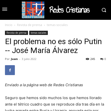
Redes Cristianas
Inicio
Revista de prensa
temas sociales
Revista de prensa
temas sociales
El problema no es sólo Putin
-- José María Álvarez
Por
Juan
-
3 julio 2022
245
0
Enviado a la página web de Redes Cristianas
Seguro que hemos sido muchos los que hemos llorado
ante el tétrico cuadro que se reproduce día tras día en la
lucha armada entre Rusia y Ucrania, apoyada esta por