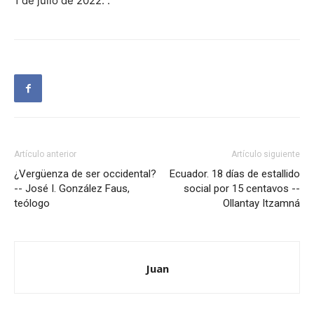
1 de julio de 2022. .
Artículo anterior
Artículo siguiente
¿Vergüenza de ser occidental?
Ecuador. 18 días de estallido
-- José I. González Faus,
social por 15 centavos --
teólogo
Ollantay Itzamná
Juan