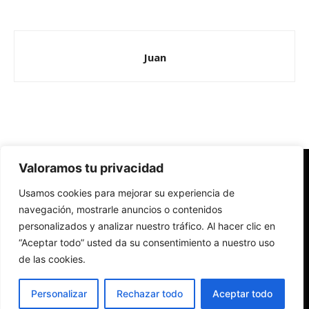
Juan
Valoramos tu privacidad
Redes Cristianas
Usamos cookies para mejorar su experiencia de
Una mirada alternativa sobre la Iglesia católica y la sociedad
- Colectivos de Redes Cristianas
navegación, mostrarle anuncios o contenidos
personalizados y analizar nuestro tráfico. Al hacer clic en
“Aceptar todo” usted da su consentimiento a nuestro uso
de las cookies.
Personalizar
Rechazar todo
Aceptar todo