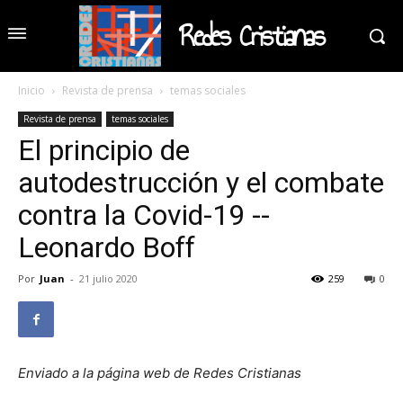
Redes Cristianas
Inicio
Revista de prensa
temas sociales
Revista de prensa
temas sociales
El principio de
autodestrucción y el combate
contra la Covid-19 --
Leonardo Boff
Por
Juan
-
21 julio 2020
259
0
Enviado a la página web de Redes Cristianas