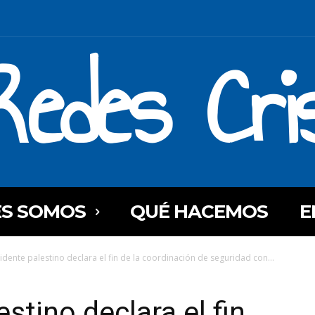
Redes Cri
ES SOMOS
QUÉ HACEMOS
E
sidente palestino declara el fin de la coordinación de seguridad con...
estino declara el fin