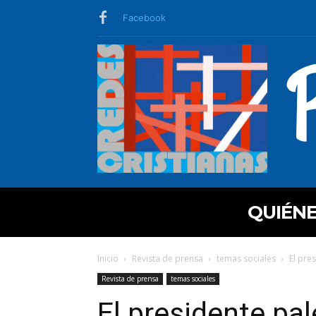
Facebook
QUIÉN
Inicio
Revista de prensa
temas sociales
El pre
Revista de prensa
temas sociales
El presidente pal