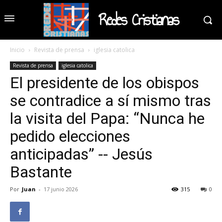
Redes Cristianas
Inicio
Revista de prensa
iglesia catolica
Revista de prensa
iglesia catolica
El presidente de los obispos
se contradice a sí mismo tras
la visita del Papa: “Nunca he
pedido elecciones
anticipadas” -- Jesús
Bastante
Por
Juan
-
17 junio 2026
315
0