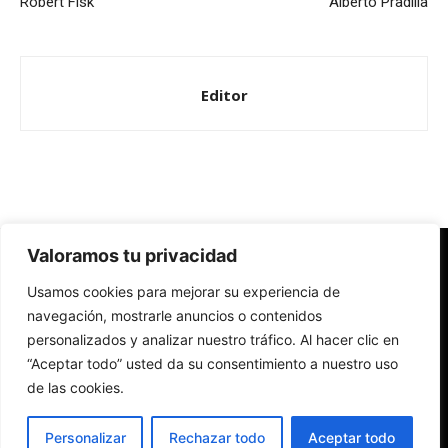
Robert Fisk
Alberto Pradilla
Editor
Valoramos tu privacidad
Redes Cristianas
Usamos cookies para mejorar su experiencia de
Una mirada alternativa sobre la Iglesia católica y la sociedad
- Colectivos de Redes Cristianas
navegación, mostrarle anuncios o contenidos
personalizados y analizar nuestro tráfico. Al hacer clic en
“Aceptar todo” usted da su consentimiento a nuestro uso
de las cookies.
Personalizar
Rechazar todo
Aceptar todo