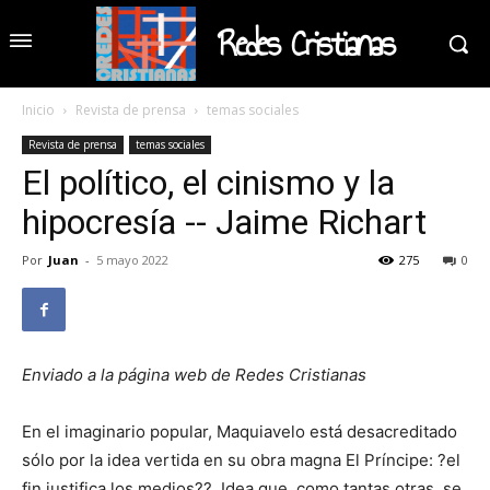
Redes Cristianas
Inicio
Revista de prensa
temas sociales
Revista de prensa
temas sociales
El político, el cinismo y la
hipocresía -- Jaime Richart
Por
Juan
-
5 mayo 2022
275
0
Enviado a la página web de Redes Cristianas
En el imaginario popular, Maquiavelo está desacreditado
sólo por la idea vertida en su obra magna El Príncipe: ?el
fin justifica los medios??. Idea que, como tantas otras, se