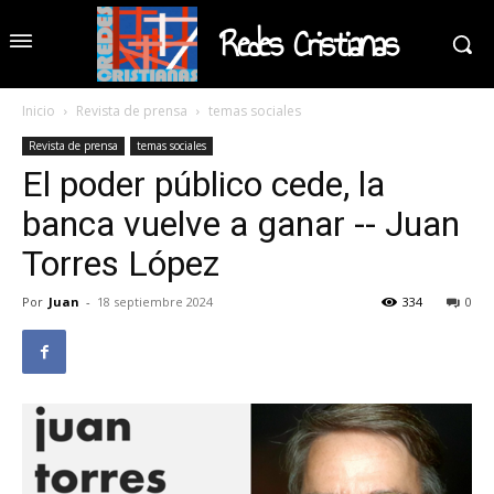
Redes Cristianas
Inicio
Revista de prensa
temas sociales
Revista de prensa
temas sociales
El poder público cede, la
banca vuelve a ganar -- Juan
Torres López
Por
Juan
-
18 septiembre 2024
334
0