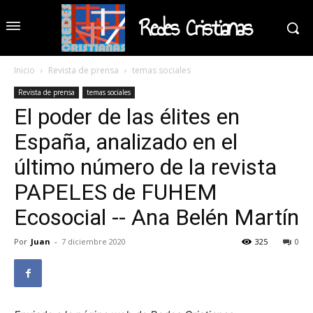
Redes Cristianas
Inicio
Revista de prensa
temas sociales
Revista de prensa
temas sociales
El poder de las élites en
España, analizado en el
último número de la revista
PAPELES de FUHEM
Ecosocial -- Ana Belén Martín
Por
Juan
-
7 diciembre 2020
325
0