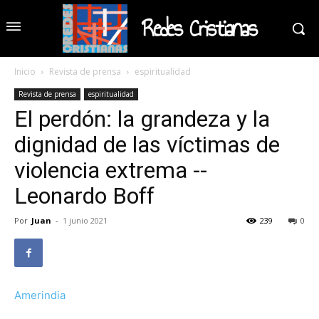
Redes Cristianas
Inicio
Revista de prensa
espiritualidad
Revista de prensa
espiritualidad
El perdón: la grandeza y la
dignidad de las víctimas de
violencia extrema --
Leonardo Boff
Por
Juan
-
1 junio 2021
239
0
Amerindia