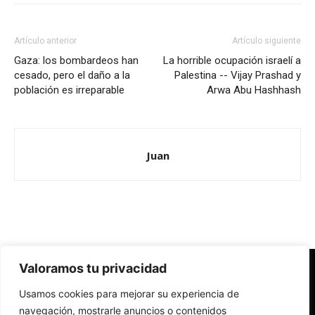
Artículo anterior
Artículo siguiente
Gaza: los bombardeos han
La horrible ocupación israelí a
cesado, pero el daño a la
Palestina -- Vijay Prashad y
población es irreparable
Arwa Abu Hashhash
Juan
Valoramos tu privacidad
Redes Cristianas
Usamos cookies para mejorar su experiencia de
Una mirada alternativa sobre la Iglesia católica y la sociedad
- Colectivos de Redes Cristianas
navegación, mostrarle anuncios o contenidos