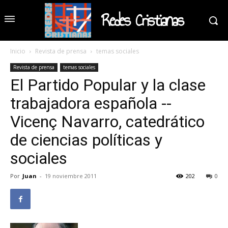
Redes Cristianas
Inicio
Revista de prensa
temas sociales
Revista de prensa
temas sociales
El Partido Popular y la clase
trabajadora española --
Vicenç Navarro, catedrático
de ciencias políticas y
sociales
Por
Juan
-
19 noviembre 2011
202
0