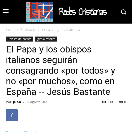
Redes Cristianas
Inicio
Revista de prensa
iglesia catolica
Revista de prensa
iglesia catolica
El Papa y los obispos
italianos seguirán
consagrando «por todos» y
no «por muchos», como en
España -- Jesús Bastante
Por
Juan
-
31 agosto 2020
210
0