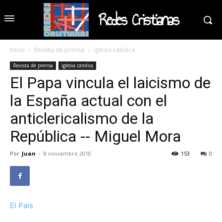
Redes Cristianas
Inicio
Revista de prensa
iglesia catolica
Revista de prensa
iglesia catolica
El Papa vincula el laicismo de
la España actual con el
anticlericalismo de la
República -- Miguel Mora
Por
Juan
-
8 noviembre 2010
153
0
El País