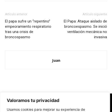
Artículo anterior
Artículo siguiente
El papa sufre un “repentino”
El Papa: Ataque aislado de
empeoramiento respiratorio
broncoespasmo. Se inició
tras una crisis de
ventilación mecánica no
broncospasmo
invasiva
Juan
Valoramos tu privacidad
Redes Cristianas
Usamos cookies para mejorar su experiencia de
Una mirada alternativa sobre la Iglesia católica y la sociedad