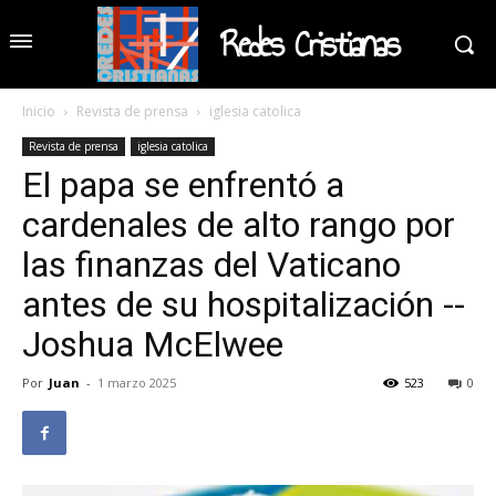
Redes Cristianas
Inicio
Revista de prensa
iglesia catolica
Revista de prensa
iglesia catolica
El papa se enfrentó a
cardenales de alto rango por
las finanzas del Vaticano
antes de su hospitalización --
Joshua McElwee
Por
Juan
-
1 marzo 2025
523
0