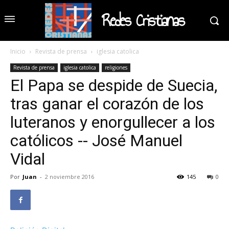
Redes Cristianas
Inicio
Revista de prensa
iglesia catolica
Revista de prensa
iglesia catolica
religiones
El Papa se despide de Suecia,
tras ganar el corazón de los
luteranos y enorgullecer a los
católicos -- José Manuel
Vidal
Por
Juan
-
2 noviembre 2016
145
0