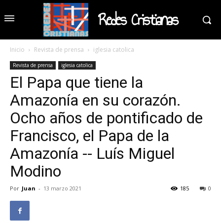
Redes Cristianas
Inicio
Revista de prensa
iglesia catolica
Revista de prensa
iglesia catolica
El Papa que tiene la
Amazonía en su corazón.
Ocho años de pontificado de
Francisco, el Papa de la
Amazonía -- Luís Miguel
Modino
Por
Juan
-
13 marzo 2021
185
0