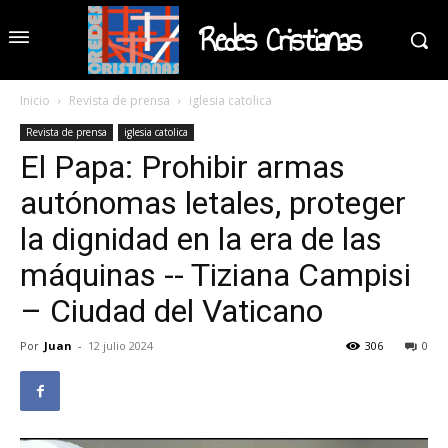
Redes Cristianas
Inicio
Revista de prensa
iglesia catolica
Revista de prensa
iglesia catolica
El Papa: Prohibir armas
autónomas letales, proteger
la dignidad en la era de las
máquinas -- Tiziana Campisi
– Ciudad del Vaticano
Por
Juan
-
12 julio 2024
306
0