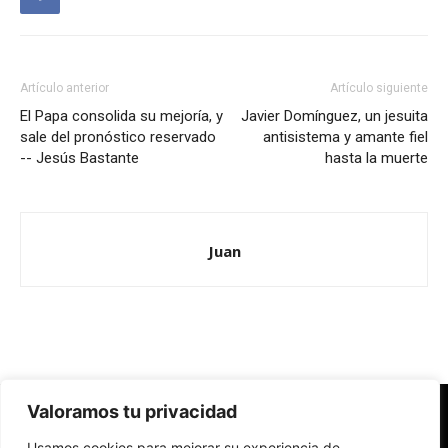
Artículo anterior
Artículo siguiente
El Papa consolida su mejoría, y
Javier Domínguez, un jesuita
sale del pronóstico reservado
antisistema y amante fiel
-- Jesús Bastante
hasta la muerte
Juan
Valoramos tu privacidad
Redes Cristianas
Usamos cookies para mejorar su experiencia de