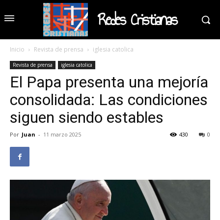
Redes Cristianas
Inicio
Revista de prensa
iglesia catolica
Revista de prensa
iglesia catolica
El Papa presenta una mejoría
consolidada: Las condiciones
siguen siendo estables
Por
Juan
-
11 marzo 2025
430
0