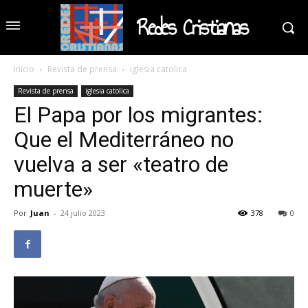
Redes Cristianas
Inicio
Revista de prensa
iglesia catolica
Revista de prensa
iglesia catolica
El Papa por los migrantes:
Que el Mediterráneo no
vuelva a ser «teatro de
muerte»
Por
Juan
-
24 julio 2023
378
0