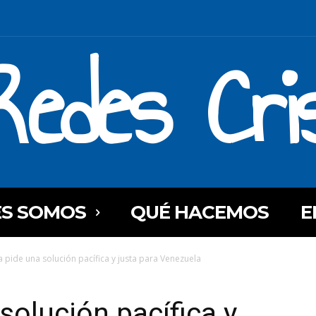
Redes Cri
ES SOMOS
QUÉ HACEMOS
E
a pide una solución pacífica y justa para Venezuela
solución pacífica y