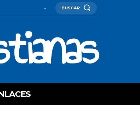
BUSCAR
-
stianas
NLACES