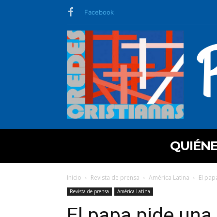
Facebook
QUIÉN
Inicio
Revista de prensa
América Latina
El pap
Revista de prensa
América Latina
El papa pide una 