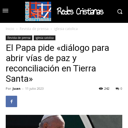
Redes Cristianas
Inicio
Revista de prensa
iglesia catolica
Revista de prensa
iglesia catolica
El Papa pide «diálogo para
abrir vías de paz y
reconciliación en Tierra
Santa»
Por
Juan
-
11 julio 2023
242
0