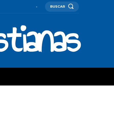
BUSCAR
-
stianas
ES
MORE