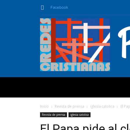
Facebook
QUIÉNES SO
Inicio
Revista de prensa
iglesia catolica
El Pa
Revista de prensa
iglesia catolica
El Papa pide al 