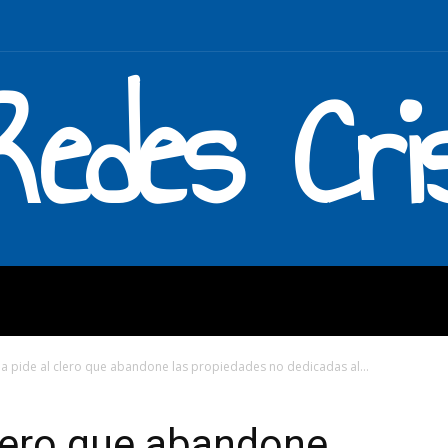
Redes Cri
MOS
QUÉ HACEMOS
ENLAC
pa pide al clero que abandone las propiedades no dedicadas al...
clero que abandone