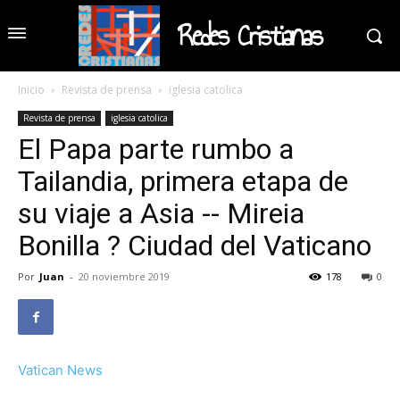
Redes Cristianas
Inicio
Revista de prensa
iglesia catolica
Revista de prensa
iglesia catolica
El Papa parte rumbo a
Tailandia, primera etapa de
su viaje a Asia -- Mireia
Bonilla ? Ciudad del Vaticano
Por
Juan
-
20 noviembre 2019
178
0
Vatican News