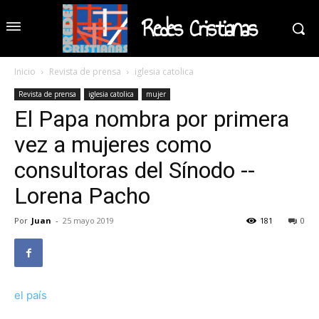
Redes Cristianas
Inicio
Revista de prensa
iglesia catolica
Revista de prensa
iglesia catolica
mujer
El Papa nombra por primera
vez a mujeres como
consultoras del Sínodo --
Lorena Pacho
Por
Juan
-
25 mayo 2019
181
0
el país