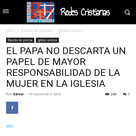
Redes Cristianas
Inicio
Revista de prensa
iglesia catolica
Revista de prensa
iglesia catolica
EL PAPA NO DESCARTA UN
PAPEL DE MAYOR
RESPONSABILIDAD DE LA
MUJER EN LA IGLESIA
Por
Editor
-
14 septiembre 2006
264
0
abc