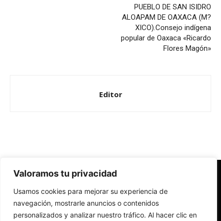
PUEBLO DE SAN ISIDRO
ALOAPAM DE OAXACA (M?
XICO).Consejo indígena
popular de Oaxaca «Ricardo
Flores Magón»
Editor
Valoramos tu privacidad
Redes Cristianas
Usamos cookies para mejorar su experiencia de
Una mirada alternativa sobre la Iglesia católica y la sociedad
- Colectivos de Redes Cristianas
navegación, mostrarle anuncios o contenidos
personalizados y analizar nuestro tráfico. Al hacer clic en