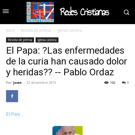
Redes Cristianas
Inicio
Revista de prensa
iglesia catolica
Revista de prensa
iglesia catolica
El Papa: ?Las enfermedades
de la curia han causado dolor
y heridas?? -- Pablo Ordaz
Por
Juan
-
22 diciembre 2015
162
0
El País