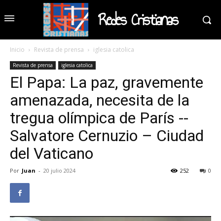
Redes Cristianas
Inicio
Revista de prensa
iglesia catolica
Revista de prensa
iglesia catolica
El Papa: La paz, gravemente
amenazada, necesita de la
tregua olímpica de París --
Salvatore Cernuzio – Ciudad
del Vaticano
Por
Juan
-
20 julio 2024
252
0