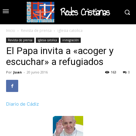
Redes Cristianas
Inicio
Revista de prensa
iglesia catolica
Revista de prensa
iglesia catolica
inmigración
El Papa invita a «acoger y
escuchar» a refugiados
Por
Juan
-
20 junio 2016
163
0
Diario de Cádiz