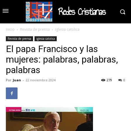
Redes Cristianas
Inicio
Revista de prensa
iglesia catolica
Revista de prensa
iglesia catolica
El papa Francisco y las
mujeres: palabras, palabras,
palabras
Por
Juan
-
22 noviembre 2024
279
0