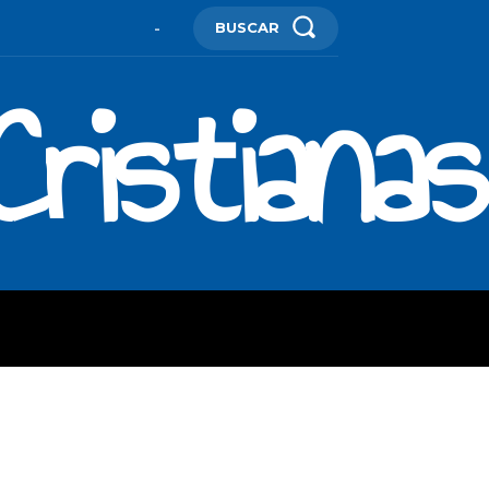
BUSCAR
-
ristianas
ES
MORE