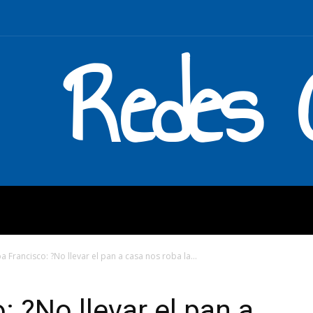
Redes C
MOS
QUÉ HACEMOS
ENLAC
a Francisco: ?No llevar el pan a casa nos roba la...
: ?No llevar el pan a