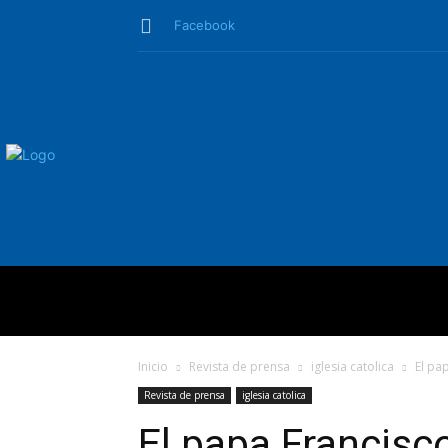
Facebook
QUIÉNES SO
Inicio
Revista de prensa
iglesia catolica
El pap
Revista de prensa
iglesia catolica
El papa Francisco