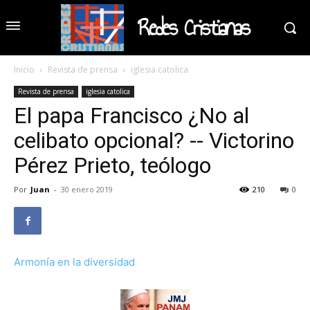
Redes Cristianas
Inicio
Revista de prensa
iglesia catolica
Revista de prensa
iglesia catolica
El papa Francisco ¿No al
celibato opcional? -- Victorino
Pérez Prieto, teólogo
Por
Juan
-
30 enero 2019
210
0
Armonía en la diversidad