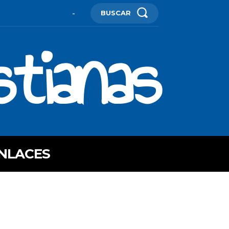
BUSCAR
-
stianas
NLACES