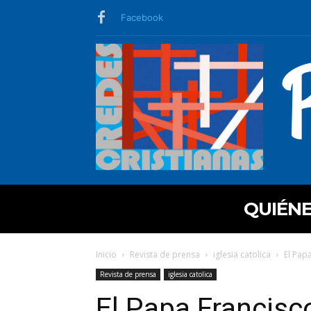
Facebook
QUIÉN
Inicio
Revista de prensa
iglesia catolica
El Pap
Revista de prensa
iglesia catolica
El Papa Francisco