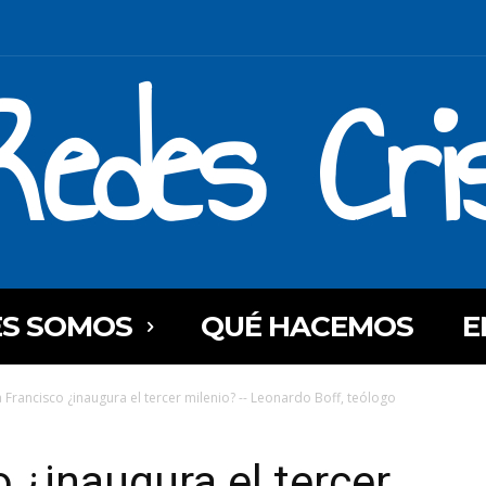
Redes Cri
ES SOMOS
QUÉ HACEMOS
E
a Francisco ¿inaugura el tercer milenio? -- Leonardo Boff, teólogo
 ¿inaugura el tercer